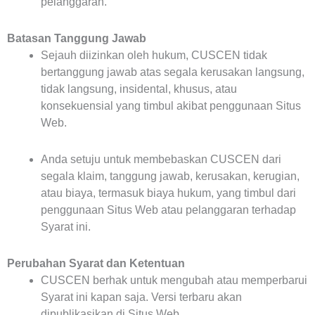
pelanggaran.
Batasan Tanggung Jawab
Sejauh diizinkan oleh hukum, CUSCEN tidak
bertanggung jawab atas segala kerusakan langsung,
tidak langsung, insidental, khusus, atau
konsekuensial yang timbul akibat penggunaan Situs
Web.
Anda setuju untuk membebaskan CUSCEN dari
segala klaim, tanggung jawab, kerusakan, kerugian,
atau biaya, termasuk biaya hukum, yang timbul dari
penggunaan Situs Web atau pelanggaran terhadap
Syarat ini.
Perubahan Syarat dan Ketentuan
CUSCEN berhak untuk mengubah atau memperbarui
Syarat ini kapan saja. Versi terbaru akan
dipublikasikan di Situs Web.