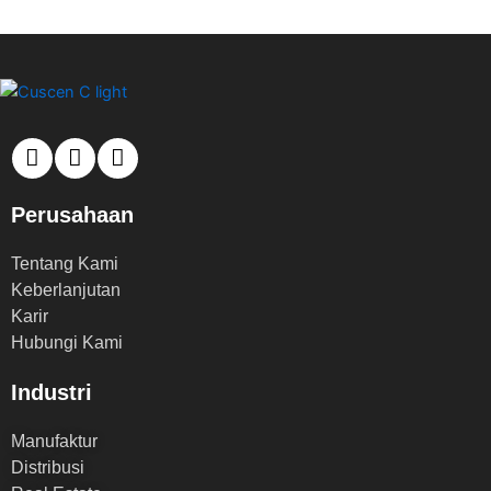
Perusahaan
Tentang Kami
Keberlanjutan
Karir
Hubungi Kami
Industri
Manufaktur
Distribusi