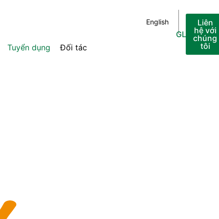
English
Bahasa
Liên
hệ với
GLOBAL
chúng
tôi
Indonesi
Tuyển dụng
Đối tác