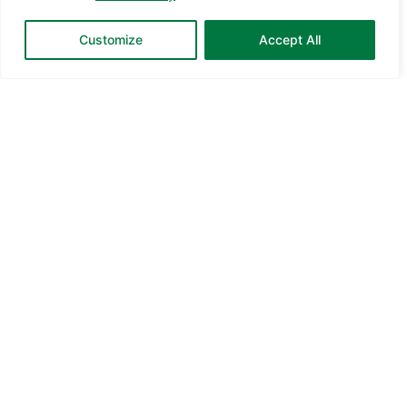
Customize
Accept All
CUSCEN - Phiên
bản Doanh nghiệp
Nhỏ
Phiên bản Doanh nghiệp Nhỏ của